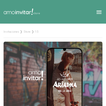
!
amo
invitar
store
Invitaciones ❯ Store ❯ 15