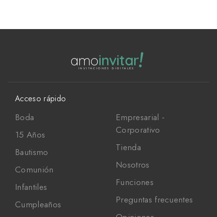
!
amo
invitar
INVITACIONES DIGITALES
Acceso rápido
Boda
Empresarial -
Corporativo
15 Años
Tienda
Bautismo
Nosotros
Comunión
Funciones
Infantiles
Preguntas frecuentes
Cumpleaños