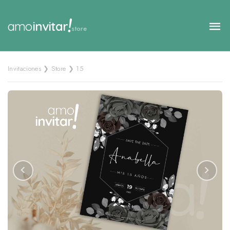
!
amo
invitar
store
Invitaciones ❯ Store ❯ 15