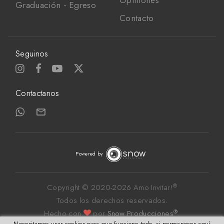
Opiniones
Graduación - Egreso
Contacto
Seguinos
Contactanos
Powered by
®
Copyright © 2020-
2026 Amo Invitar!
Todos los derechos reservados. 
®
Hecho con
por 
Snow Producciones
.
Necesitamos usar cookies para que funcione todo, si permaneces aquí