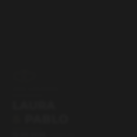
¡NOS CASAMOS!
LAURA
&
PABLO
12·09·2026
CARACAS