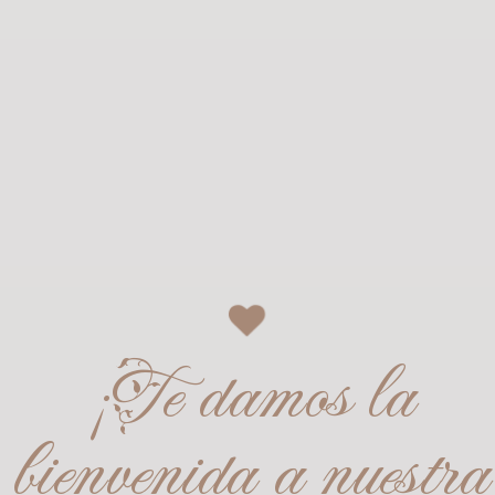
¡Te damos la
bienvenida a nuestra