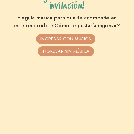
invitación!
12 • 09 • 2026
Ariadna
Elegí la música para que te acompañe en
este recorrido. ¿Cómo te gustaría ingresar?
INGRESAR CON MÚSICA
MIS 15 AÑOS
INGRESAR SIN MÚSICA