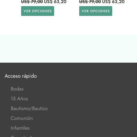
US$
79,00
US$
63,20
US$
79,00
US$
63,20
VER OPCIONES
VER OPCIONES
Acceso rápido
Bodas
15 Años
Bautismo/Bautizo
Comunión
Infantiles