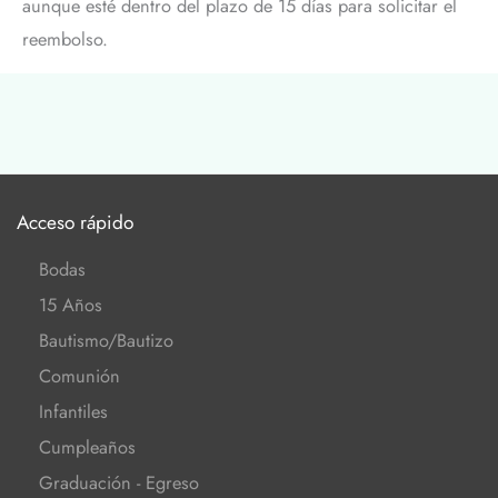
aunque esté dentro del plazo de 15 días para solicitar el
reembolso.
Acceso rápido
Bodas
15 Años
Bautismo/Bautizo
Comunión
Infantiles
Cumpleaños
Graduación - Egreso