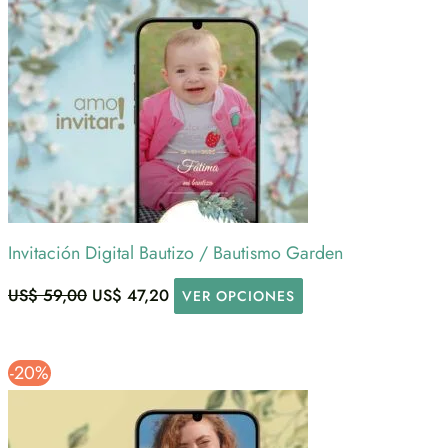
Invitación Digital Bautizo / Bautismo Garden
US$
59,00
US$
47,20
VER OPCIONES
-20%