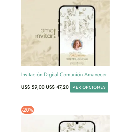
Invitación Digital Comunión Amanecer
US$
59,00
US$
47,20
VER OPCIONES
-20%