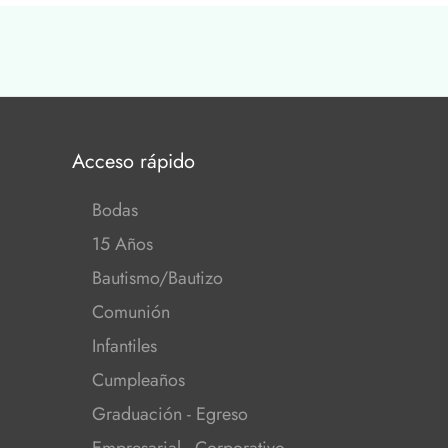
Acceso rápido
Bodas
15 Años
Bautismo/Bautizo
Comunión
Infantiles
Cumpleaños
Graduación - Egreso