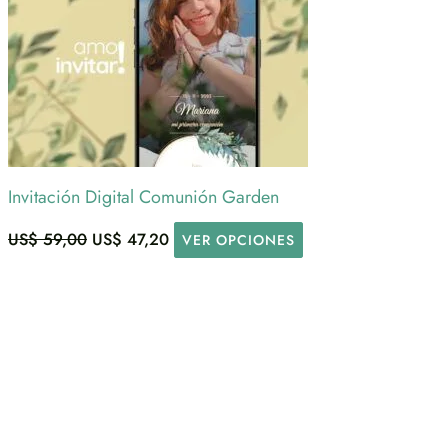
Invitación Digital Comunión Garden
US$
59,00
US$
47,20
VER OPCIONES