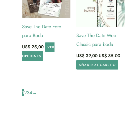
Save The Date Foto
para Boda
Save The Date Web
Classic para boda
US$
25,00
VER
El
El
US$
39,00
US$
35,00
OPCIONES
precio
precio
original
actual
AÑADIR AL CARRITO
era:
es:
US$ 39,00.
US$ 3
1
2
3
4
→