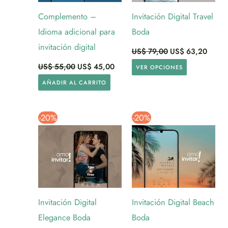
Complemento –
Invitación Digital Travel
Idioma adicional para
Boda
invitación digital
US$
79,00
US$
63,20
El
El
US$
55,00
US$
45,00
VER OPCIONES
precio
precio
original
actual
AÑADIR AL CARRITO
era:
es:
US$ 55,00.
US$ 45,00.
-20%
-20%
Invitación Digital
Invitación Digital Beach
Elegance Boda
Boda