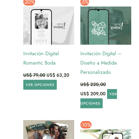
-20%
-5%
Invitación Digital
Invitación Digital –
Romantic Boda
Diseño a Medida
Personalizado
US$
79,00
US$
63,20
US$
220,00
VER OPCIONES
El
El
US$
209,00
VER
precio
precio
original
actual
OPCIONES
era:
es:
US$ 220,00.
US$ 209,00.
-10%