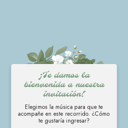
¡Te damos la
12 • 09 • 2026
bienvenida a nuestra
Vani
invitación!
Elegimos la música para que te
acompañe en este recorrido. ¿Cómo
Dani
te gustaría ingresar?