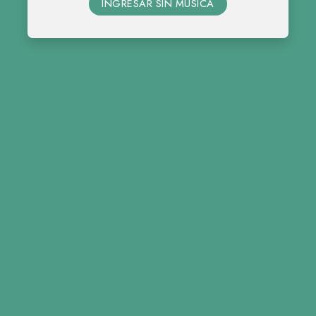
INGRESAR SIN MÚSICA
12 • 09 • 2026