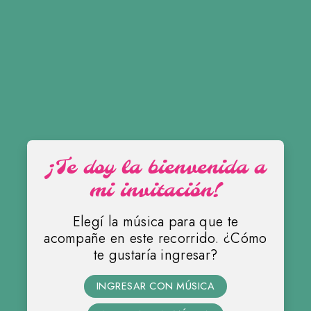
¡Te doy la bienvenida a
mi invitación!
Elegí la música para que te
acompañe en este recorrido. ¿Cómo
te gustaría ingresar?
Abigail
INGRESAR CON MÚSICA
MIS 15 AÑOS