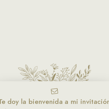
Te doy la bienvenida a mi invitació
Milena