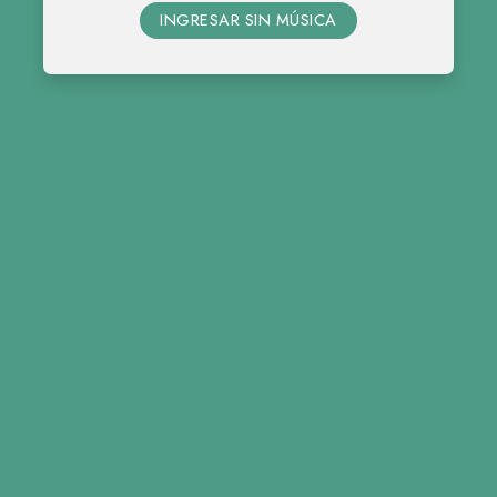
INGRESAR SIN MÚSICA
12 • 09 • 2026