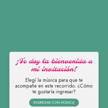
¡Te doy la bienvenida a
mi invitación!
Elegí la música para que te
acompañe en este recorrido. ¿Cómo
te gustaría ingresar?
Abigail
INGRESAR CON MÚSICA
MIS 15 AÑOS