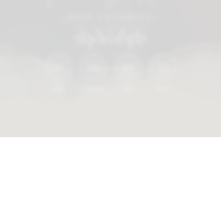
¡NOS CASAMOS!
36
08
44
44
DÍAS
HORAS
MIN
SEG