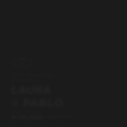
¡NOS CASAMOS!
LAURA
&
PABLO
12·09·2026
MANAGUA