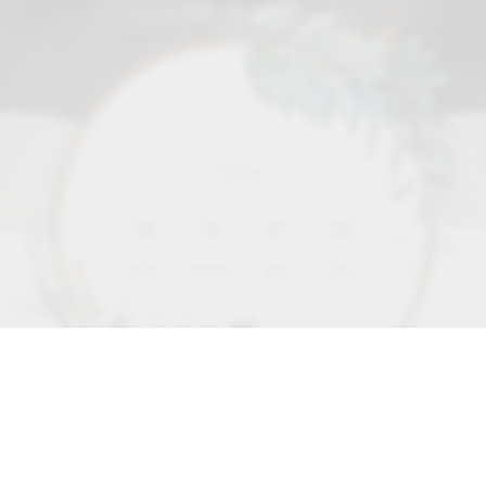
MIS 15 AÑOS
Faltan
36
13
41
20
DÍAS
HORAS
MIN
SEG