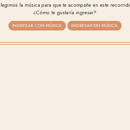
PABLO
CARLA
legimos la música para que te acompañe en este recorrid
¿Cómo te gustaría ingresar?
INGRESAR CON MÚSICA
INGRESAR SIN MÚSICA
2026
•
09
•
12