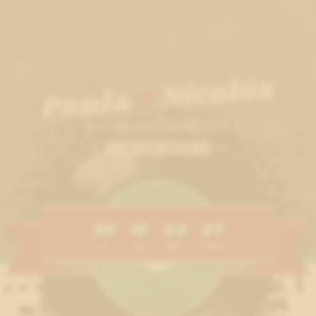
Nicolás
Paula
¡NOS CASAMOS!
12 • 09 • 2026
36
16
32
34
DÍAS
HORAS
MINUTOS
SEGUNDOS