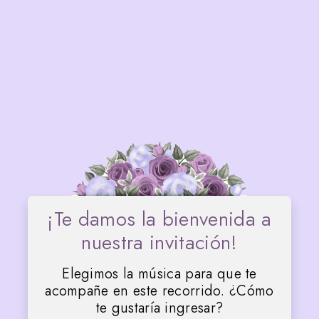
12 • 09 • 2026
Juliana
Valeria
¡Te damos la bienvenida a
nuestra invitación!
Elegimos la música para que te
acompañe en este recorrido. ¿Cómo
te gustaría ingresar?