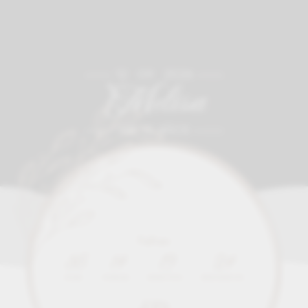
12 • 09 • 2026
Melisa
MIS 15 AÑOS
Faltan
35
14
19
22
DÍAS
HORAS
MINUTOS
SEGUNDOS