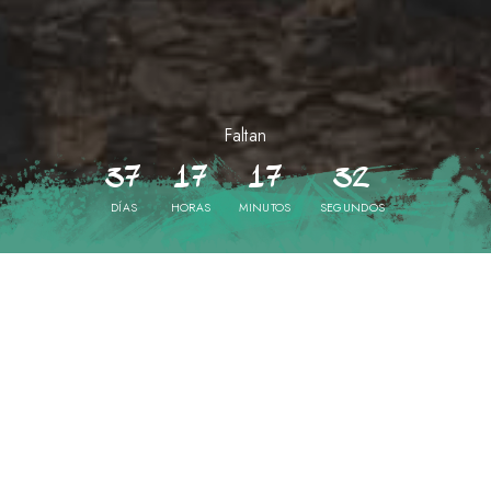
Faltan
37
17
17
31
DÍAS
HORAS
MINUTOS
SEGUNDOS