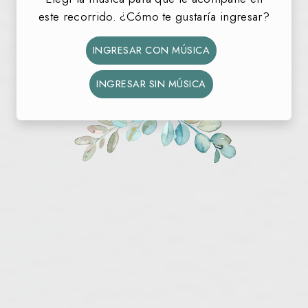
este recorrido. ¿Cómo te gustaría ingresar?
33
16
09
08
DÍAS
HORAS
MIN
SEG
INGRESAR CON MÚSICA
INGRESAR SIN MÚSICA