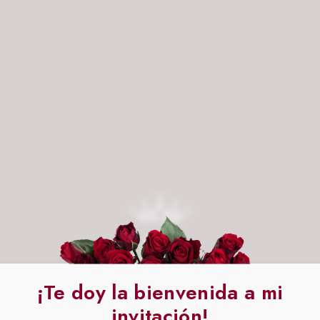
Priscila
¡Te doy la bienvenida a mi
invitación!