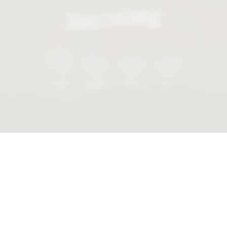
12 • 09 • 2026
37
04
54
47
DÍAS
HORAS
MIN
SEG