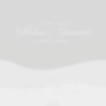
12 • 09 • 2026
Melisa
&
Facundo
¡NOS CASAMOS!
Faltan
37
2
28
5
DÍAS
HORAS
MINUTOS
SEGUNDOS