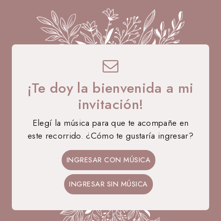
¡Te doy la bienvenida a mi
invitación!
Elegí la música para que te acompañe en
este recorrido. ¿Cómo te gustaría ingresar?
12 • 09 • 2026
Agustina
INGRESAR CON MÚSICA
MIS 15 AÑOS
INGRESAR SIN MÚSICA
37
07
19
33