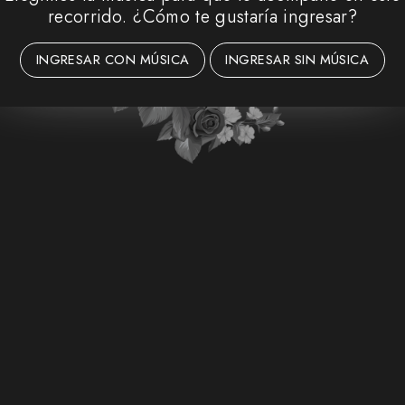
recorrido. ¿Cómo te gustaría ingresar?
¡NOS CASAMOS!
INGRESAR CON MÚSICA
INGRESAR SIN MÚSICA
FALTAN
36
00
11
52
DÍAS
HORAS
MIN
SEG