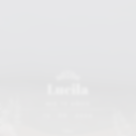
Lucila
MIS 15 AÑOS
12 • 09 • 2026
Faltan