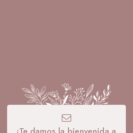
A B
¡Te damos la bienvenida a