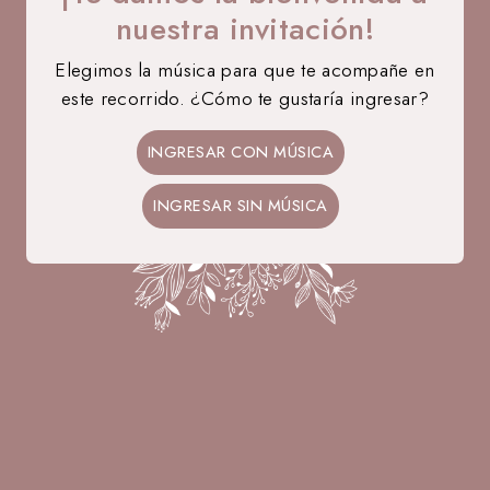
nuestra invitación!
Elegimos la música para que te acompañe en
este recorrido. ¿Cómo te gustaría ingresar?
12 • 09 • 2026
Ale
Bruno
INGRESAR CON MÚSICA
NOS CASAMOS
INGRESAR SIN MÚSICA
33
06
16
44
DÍAS
HORAS
MIN
SEG