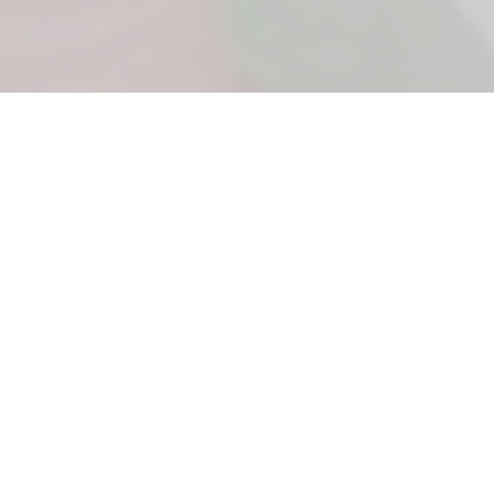
AGENDA LA FECHA
12 - 09 - 2026
LA FIESTA DEL AÑO
Faltan
35
1
45
54
DÍAS
HORAS
MINUTOS
SEGUNDOS