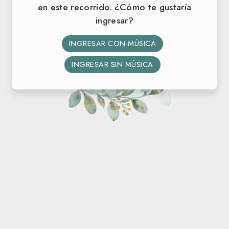
en este recorrido. ¿Cómo te gustaría
ingresar?
¡NOS CASAMOS!
INGRESAR CON MÚSICA
36
08
29
04
INGRESAR SIN MÚSICA
DÍAS
HORAS
MIN
SEG