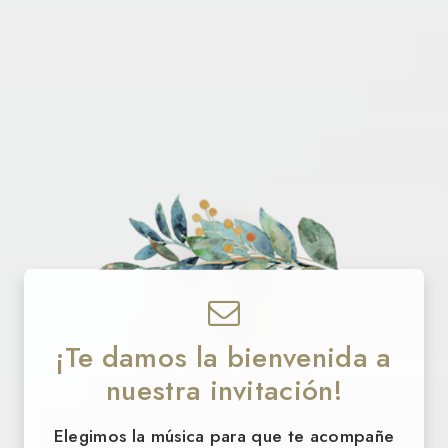
¡Te damos la bienvenida a
12 · 09 · 2026
nuestra invitación!
Sol
&
Lean
Elegimos la música para que te acompañe