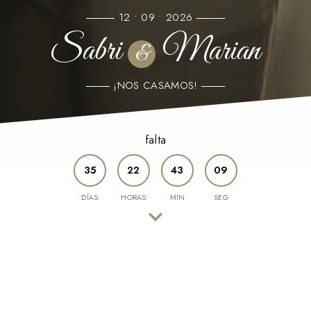
12 • 09 • 2026
Sabri
Marian
&
¡NOS CASAMOS!
falta
35
22
43
08
DÍAS
HORAS
MIN
SEG