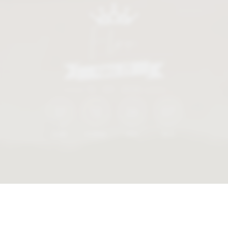
Flor
12 • 09 • 2026
37
12
26
05
DÍAS
HORAS
MIN
SEG