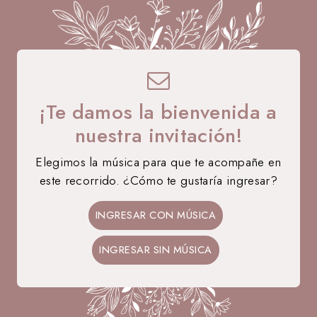
A B
¡Te damos la bienvenida a
nuestra invitación!
Elegimos la música para que te acompañe en
este recorrido. ¿Cómo te gustaría ingresar?
12 • 09 • 2026
Ale
Bruno
INGRESAR CON MÚSICA
NOS CASAMOS
INGRESAR SIN MÚSICA
37
13
24
38