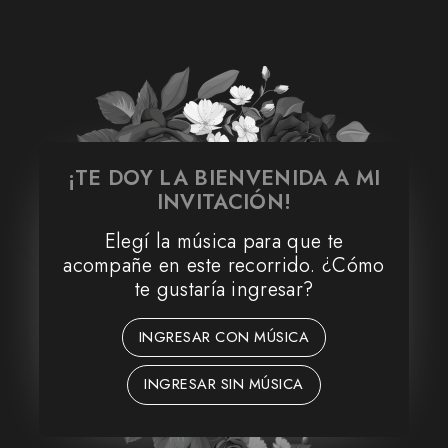
¡TE DOY LA BIENVENIDA A MI
12 • 09 • 2026
INVITACIÓN!
Cecilia
Elegí la música para que te
acompañe en este recorrido. ¿Cómo
te gustaría ingresar?
¡MIS 15 AÑOS!
FALTAN
INGRESAR CON MÚSICA
34
11
59
26
INGRESAR SIN MÚSICA
DÍAS
HORAS
MIN
SEG