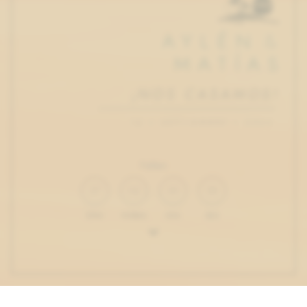
AYLÉN
&
MATÍAS
¡NOS CASAMOS!
12 ◦ SEPTIEMBRE ◦ 2026
Faltan
37
02
33
36
DÍAS
HORAS
MIN
SEG