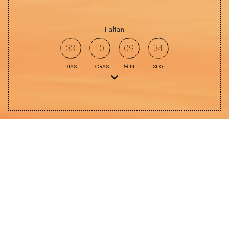
Faltan
33
10
09
33
DÍAS
HORAS
MIN
SEG