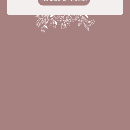
37
00
15
42
DÍAS
HORAS
MIN
SEG