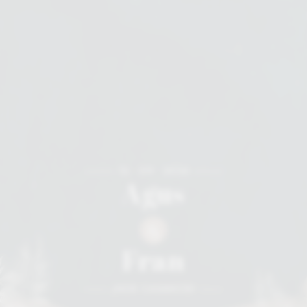
12 • 09 • 2026
Agus
&
Fran
¡NOS CASAMOS!