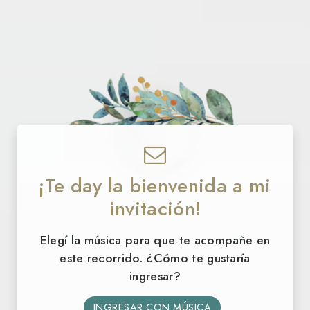
¡Te day la bienvenida a mi
12 · 09 · 2026
invitación!
Martina
Elegí la música para que te acompañe en
este recorrido. ¿Cómo te gustaría
ingresar?
¡MIS 15 AÑOS!
INGRESAR CON MÚSICA