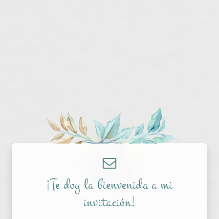
¡Te doy la bienvenida a mi
invitación!
12 • 09 • 2026