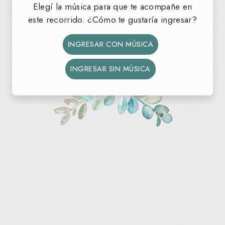
Romi
Elegí la música para que te acompañe en
este recorrido. ¿Cómo te gustaría ingresar?
MIS 15 AÑOS
INGRESAR CON MÚSICA
35
06
09
56
DÍAS
HORAS
MIN
SEG
INGRESAR SIN MÚSICA