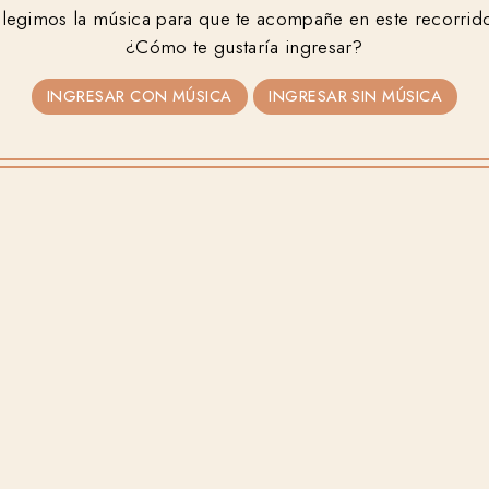
PABLO
CARLA
legimos la música para que te acompañe en este recorrid
¿Cómo te gustaría ingresar?
INGRESAR CON MÚSICA
INGRESAR SIN MÚSICA
2026
•
09
•
12