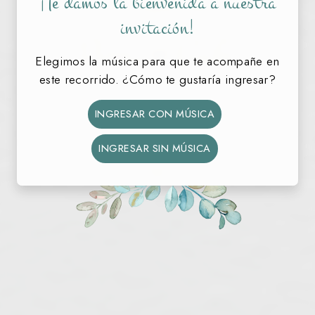
¡Te damos la bienvenida a nuestra
invitación!
12 • 09 • 2026
Romi
Gabi
Elegimos la música para que te acompañe en
este recorrido. ¿Cómo te gustaría ingresar?
NOS CASAMOS
INGRESAR CON MÚSICA
36
11
15
32
DÍAS
HORAS
MIN
SEG
INGRESAR SIN MÚSICA