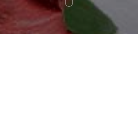
AGENDA LA FECHA
12 - 09 - 2026
LA BODA DEL AÑO
Faltan
34
4
4
58
DÍAS
HORAS
MINUTOS
SEGUNDOS