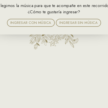
Mateo
legimos la música para que te acompañe en este recorrid
¿Cómo te gustaría ingresar?
¡NOS CASAMOS!
12 • 09 • 2026
INGRESAR CON MÚSICA
INGRESAR SIN MÚSICA