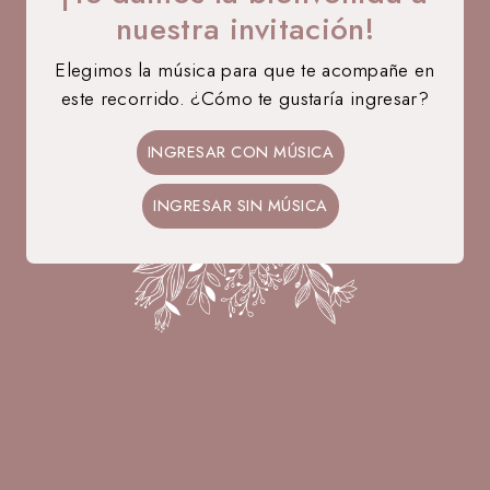
nuestra invitación!
Elegimos la música para que te acompañe en
este recorrido. ¿Cómo te gustaría ingresar?
12 • 09 • 2026
Ale
Bruno
INGRESAR CON MÚSICA
NOS CASAMOS
INGRESAR SIN MÚSICA
36
04
12
51
DÍAS
HORAS
MIN
SEG