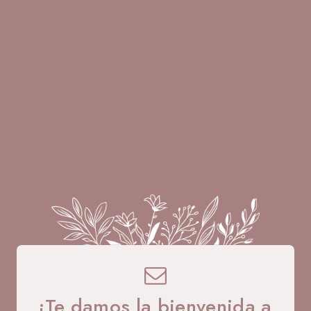
A B
¡Te damos la bienvenida a