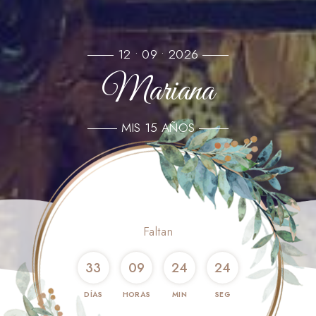
12 • 09 • 2026
Mariana
MIS 15 AÑOS
Faltan
33
09
24
23
DÍAS
HORAS
MIN
SEG