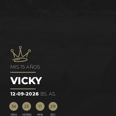
MIS 15 AÑOS
VICKY
12·09·2026
BS. AS.
34
23
11
29
DÍAS
HORAS
MIN
SEG