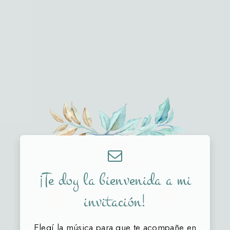
12 • 09 • 2026
¡Te doy la bienvenida a mi
Romi
invitación!
Elegí la música para que te acompañe en
MIS 15 AÑOS