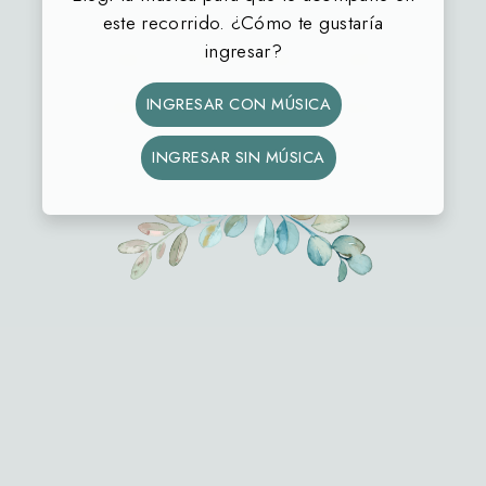
este recorrido. ¿Cómo te gustaría
ingresar?
36
16
15
23
INGRESAR CON MÚSICA
DÍAS
HORAS
MIN
SEG
INGRESAR SIN MÚSICA