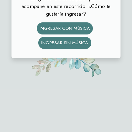
acompañe en este recorrido. ¿Cómo te
gustaría ingresar?
36
23
16
05
INGRESAR CON MÚSICA
DÍAS
HORAS
MIN
SEG
INGRESAR SIN MÚSICA